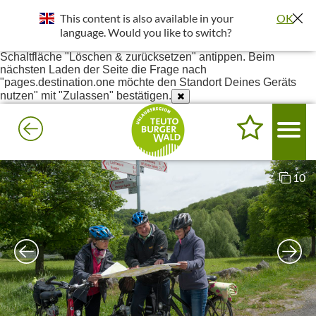
Standort wurde deaktiviert. Die Standortfreigabe wird benötigt
This content is also available in your
OK
um bessere Ergebnisse in deiner Umgebung darzustellen.
Einstellungen - Website-Einstellungen - Ort - Unter Blockiert
language. Would you like to switch?
pages.destination.one suchen - Anklicken und dann die
Schaltfläche "Löschen & zurücksetzen" antippen. Beim
nächsten Laden der Seite die Frage nach
"pages.destination.one möchte den Standort Deines Geräts
nutzen" mit "Zulassen" bestätigen.
10