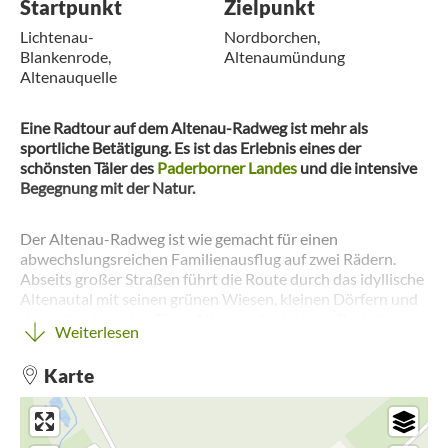
Startpunkt
Zielpunkt
Lichtenau-
Nordborchen,
Blankenrode,
Altenaumündung
Altenauquelle
Eine Radtour auf dem Altenau-Radweg ist mehr als
sportliche Betätigung. Es ist das Erlebnis eines der
schönsten Täler des
Paderborner Landes
und die intensive
Begegnung mit der Natur.
Der Altenau-Radweg ist wie gemacht für einen
abwechslungsreichen Familienausflug auf zwei Rädern.
Abseits großer Straßen führt die Route durch das idyllische
Altenautal mit seinen grünen Wiesen, kleinen Dörfern und
dem plätschernden Fluss Altenau als stetigem Begleiter.
Weiterlesen
Unterwegs gibt es viel zu entdecken: historische Ortskerne,
beeindruckende Kirchen, urige Fachwerkhäuser und
Karte
spannende Spuren der Vergangenheit, die von der langen
Geschichte des Tals erzählen.
Auf rund 28 Kilometern folgt der Radweg dem Lauf der