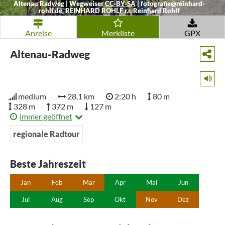
Altenau Radweg | Wegweiser
CC-BY-SA
|
fotografie@reinhard-
rohlf.de, REINHARD ROHLF r.r. Reinhard Rohlf
Anreise
Merkliste
GPX
Altenau-Radweg
medium
28,1 km
2:20 h
80 m
328 m
372 m
127 m
immer geöffnet
regionale Radtour
Beste Jahreszeit
Jan
Feb
Mär
Apr
Mai
Jun
Jul
Aug
Sep
Okt
Nov
Dez