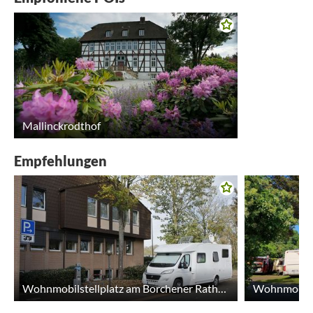
Mallinckrodthof
Empfehlungen
Wohnmobilstellplatz am Borchener Rathaus
Wohnmobilst