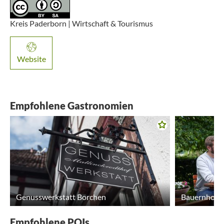
Kreis Paderborn | Wirtschaft & Tourismus
Website
Empfohlene Gastronomien
Genusswerkstatt Borchen
Bauernhofca
Empfohlene POIs