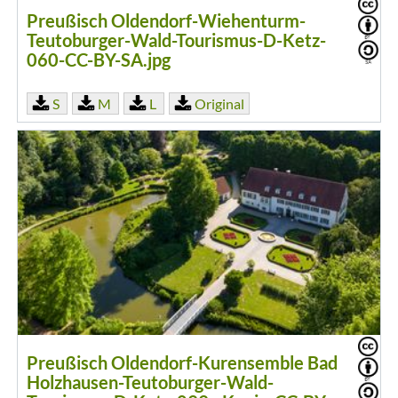
Preußisch Oldendorf-Wiehenturm-
Teutoburger-Wald-Tourismus-D-Ketz-
060-CC-BY-SA.jpg
S
M
L
Original
Preußisch Oldendorf-Kurensemble Bad
Holzhausen-Teutoburger-Wald-