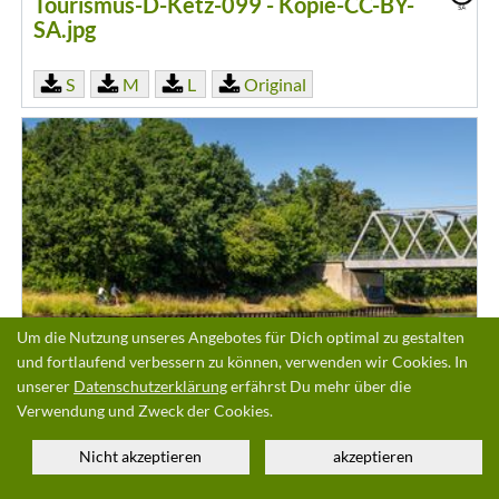
Tourismus-D-Ketz-099 - Kopie-CC-BY-
SA.jpg
S
M
L
Original
Um die Nutzung unseres Angebotes für Dich optimal zu gestalten
und fortlaufend verbessern zu können, verwenden wir Cookies. In
unserer
Datenschutzerklärung
erfährst Du mehr über die
Preußisch Oldendorf-Mittellandkanal-
Verwendung und Zweck der Cookies.
Teutoburger-Wald-Tourismus-D-Ketz-
092-CC-BY-SA.jpg
Nicht akzeptieren
akzeptieren