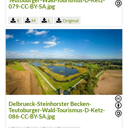
Teutoburger-Wald-Tourismus-D-Ketz-
079-CC-BY-SA.jpg
S
M
L
Original
Delbrueck-Steinhorster Becken-
Teutoburger-Wald-Tourismus-D-Ketz-
086-CC-BY-SA.jpg