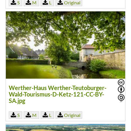
S
M
L
Original
Werther-Haus Werther-Teutoburger-
Wald-Tourismus-D-Ketz-121-CC-BY-
SA.jpg
S
M
L
Original