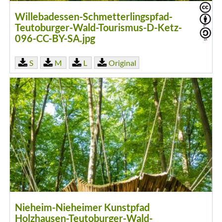
Willebadessen-Schmetterlingspfad-
Teutoburger-Wald-Tourismus-D-Ketz-
096-CC-BY-SA.jpg
S
M
L
Original
Nieheim-Nieheimer Kunstpfad
Holzhausen-Teutoburger-Wald-