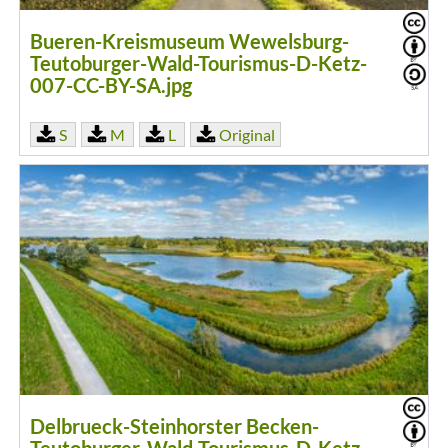
Bueren-Kreismuseum Wewelsburg-
Teutoburger-Wald-Tourismus-D-Ketz-
007-CC-BY-SA.jpg
S
M
L
Original
Delbrueck-Steinhorster Becken-