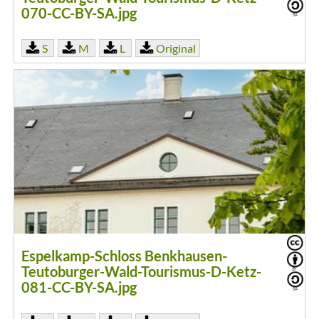
070-CC-BY-SA.jpg
S
M
L
Original
Espelkamp-Schloss Benkhausen-
Teutoburger-Wald-Tourismus-D-Ketz-
081-CC-BY-SA.jpg