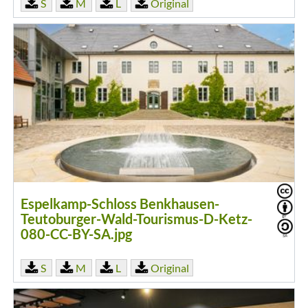
S
M
L
Original
Espelkamp-Schloss Benkhausen-
Teutoburger-Wald-Tourismus-D-Ketz-
080-CC-BY-SA.jpg
S
M
L
Original