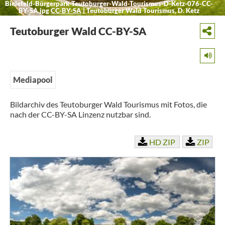
Bielefeld-Bürgerpark-Teutoburger-Wald-Tourismus-D-Ketz-076-CC-
BY-SA.jpg
CC-BY-SA
|
Teutoburger Wald Tourismus, D. Ketz
Teutoburger Wald CC-BY-SA
Mediapool
Bildarchiv des Teutoburger Wald Tourismus mit Fotos, die
nach der CC-BY-SA Linzenz nutzbar sind.
HD ZIP
ZIP