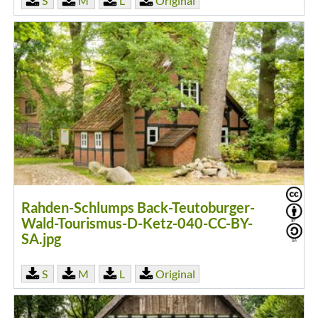
S
M
L
Original
Rahden-Schlumps Back-Teutoburger-
Wald-Tourismus-D-Ketz-040-CC-BY-
SA.jpg
S
M
L
Original