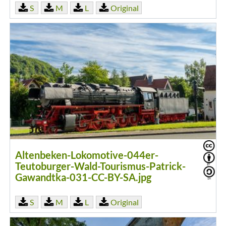
S
M
L
Original
Altenbeken-Lokomotive-044er-
Teutoburger-Wald-Tourismus-Patrick-
Gawandtka-031-CC-BY-SA.jpg
S
M
L
Original