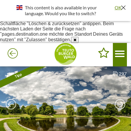
Standort wurde deaktiviert. Die Standortfreigabe wird benötigt
This content is also available in your
OK
um bessere Ergebnisse in deiner Umgebung darzustellen.
Einstellungen - Website-Einstellungen - Ort - Unter Blockiert
language. Would you like to switch?
pages.destination.one suchen - Anklicken und dann die
Schaltfläche "Löschen & zurücksetzen" antippen. Beim
nächsten Laden der Seite die Frage nach
"pages.destination.one möchte den Standort Deines Geräts
nutzen" mit "Zulassen" bestätigen.
297
Tipp