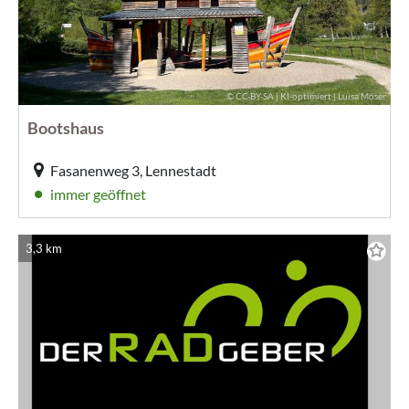
© CC-BY-SA | KI-optimiert | Luisa Möser
Bootshaus
Fasanenweg 3, Lennestadt
immer geöffnet
3,3 km