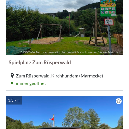
© CC-BY-SA Tourist-Information Lennestadt & Kirchhundem, Verena Meinhardt
Spielplatz Zum Rüsperwald
Zum Rüsperwald, Kirchhundem (Marmecke)
immer geöffnet
3,3 km