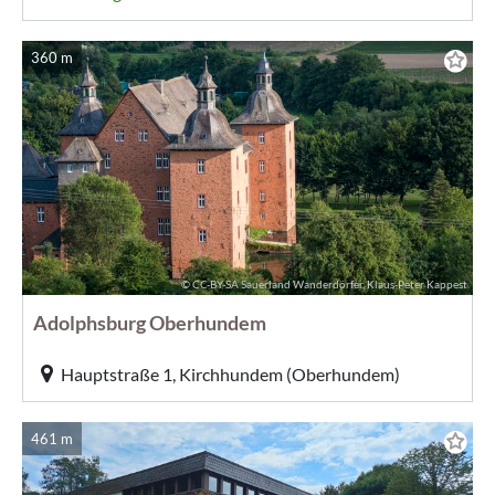
360 m
© CC-BY-SA Sauerland Wanderdörfer, Klaus-Peter Kappest
Adolphsburg Oberhundem
Hauptstraße 1, Kirchhundem (Oberhundem)
461 m