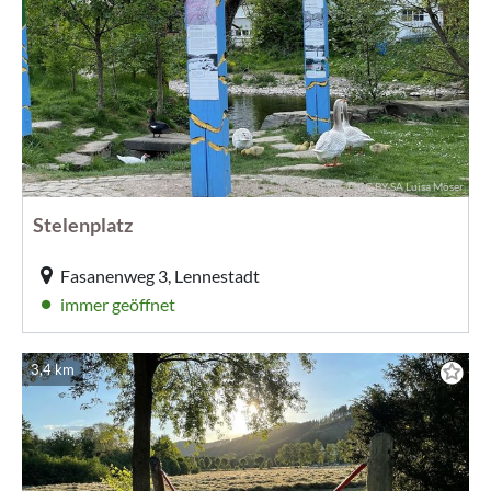
© CC-BY-SA Luisa Möser
Stelenplatz
Fasanenweg 3, Lennestadt
immer geöffnet
3,4 km