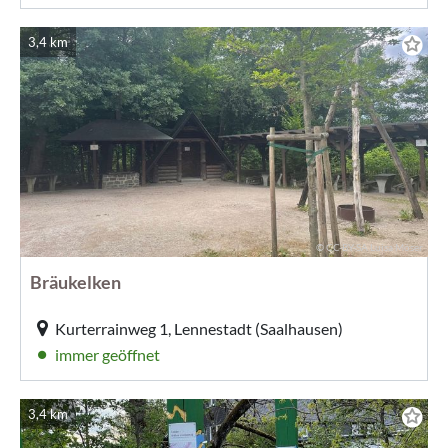
3,4 km
© CC-BY-SA Luisa Möser
Bräukelken
Kurterrainweg 1, Lennestadt (Saalhausen)
immer geöffnet
3,4 km