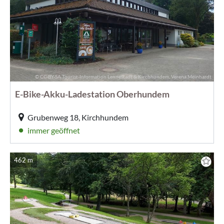
© CC-BY-SA Tourist-Information Lennestadt & Kirchhundem, Verena Meinhardt
E-Bike-Akku-Ladestation Oberhundem
Grubenweg 18, Kirchhundem
immer geöffnet
462 m