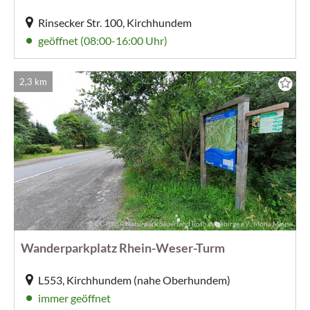
Rinsecker Str. 100, Kirchhundem
geöffnet (08:00-16:00 Uhr)
2,3 km
© CC-BY-SA Naturpark Sauerland Rothaargebirge e.V., Mona Mause
Wanderparkplatz Rhein-Weser-Turm
L553, Kirchhundem (nahe Oberhundem)
immer geöffnet