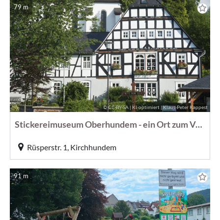
79 m
© CC-BY-SA | KI-optimiert | Klaus-Peter Kappest
Stickereimuseum Oberhundem - ein Ort zum Verweilen
Rüsperstr. 1, Kirchhundem
91 m