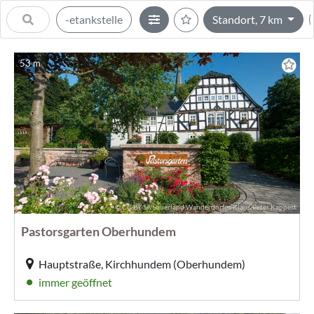
-etankstelle
Standort, 7 km
53 m
© CC-BY-SA Sauerland Wanderdörfer, Klaus-Peter Kappest
Pastorsgarten Oberhundem
Hauptstraße, Kirchhundem (Oberhundem)
immer geöffnet