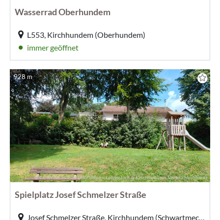
Wasserrad Oberhundem
L553, Kirchhundem (Oberhundem)
immer geöffnet
928 m
© CC-BY-SA Tourist-Information Lennestadt & Kirchhundem, Verena Meinhardt
Spielplatz Josef Schmelzer Straße
Josef Schmelzer Straße, Kirchhundem (Schwartmecke)