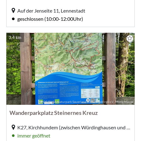
Auf der Jenseite 11, Lennestadt
geschlossen (10:00-12:00Uhr)
3,4 km
© CC-BY-SA Naturpark Sauerland Rothaargebirge e.V., Mona Mause
Wanderparkplatz Steinernes Kreuz
K27, Kirchhundem (zwischen Würdinghausen und Saalhauseb)
immer geöffnet