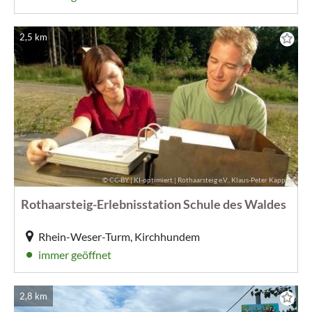
2,5 km
© CC-BY | KI-optimiert | Rothaarsteig e.V., Klaus-Peter Kappest
Rothaarsteig-Erlebnisstation Schule des Waldes
Rhein-Weser-Turm, Kirchhundem
immer geöffnet
2,8 km