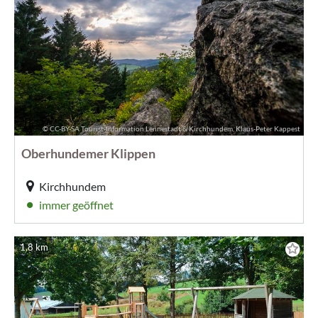
© CC-BY-SA Tourist-Information Lennestadt & Kirchhundem, Klaus-Peter Kappest
Oberhundemer Klippen
Kirchhundem
immer geöffnet
1,8 km