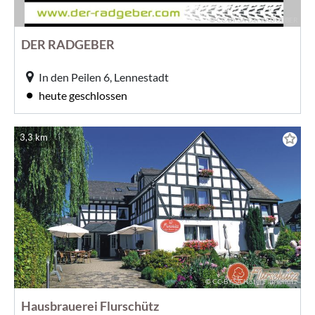
© CC-BY-SA Der RADGEBER
DER RADGEBER
In den Peilen 6, Lennestadt
heute geschlossen
3,3 km
© CC-BY-SA Hotel Flurschütz
Hausbrauerei Flurschütz