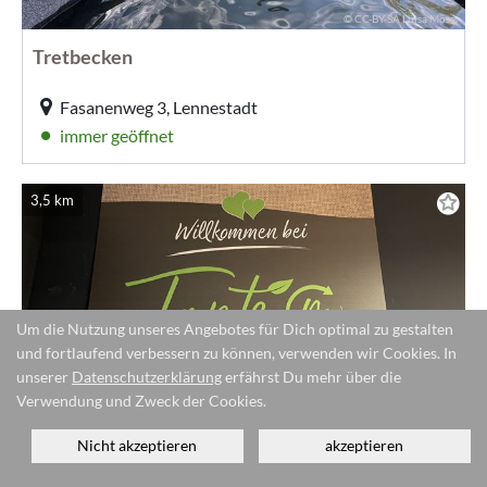
© CC-BY-SA Luisa Möser
Tretbecken
Fasanenweg 3, Lennestadt
immer geöffnet
3,5 km
Um die Nutzung unseres Angebotes für Dich optimal zu gestalten
und fortlaufend verbessern zu können, verwenden wir Cookies. In
unserer
Datenschutzerklärung
erfährst Du mehr über die
Verwendung und Zweck der Cookies.
© CC-BY-SA Luisa Möser
Nicht akzeptieren
akzeptieren
Tante-M-Markt in Saalhausen