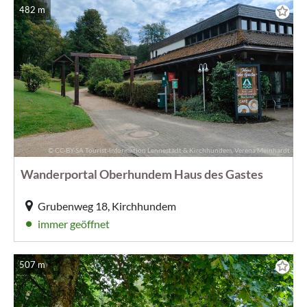
482 m
© CC-BY-SA Tourist-Information Lennestadt & Kirchhundem, Verena Meinhardt
Wanderportal Oberhundem Haus des Gastes
Grubenweg 18, Kirchhundem
immer geöffnet
507 m