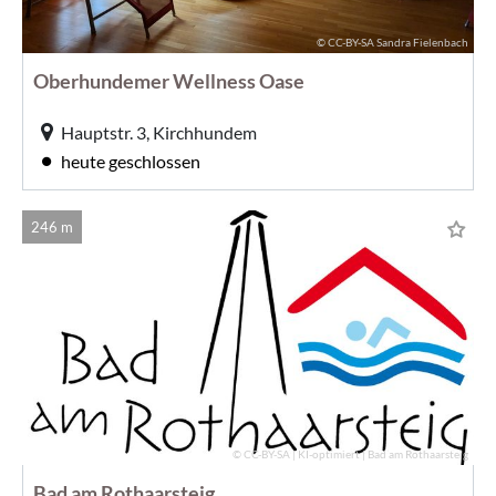
© CC-BY-SA Sandra Fielenbach
Oberhundemer Wellness Oase
Hauptstr. 3, Kirchhundem
heute geschlossen
246 m
© CC-BY-SA | KI-optimiert | Bad am Rothaarsteig
Bad am Rothaarsteig