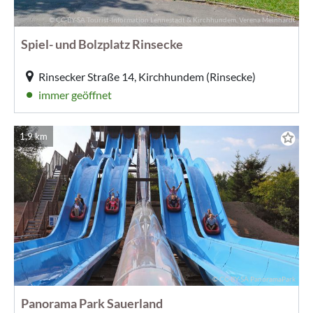
© CC-BY-SA Tourist-Information Lennestadt & Kirchhundem, Verena Meinhardt
Spiel- und Bolzplatz Rinsecke
Rinsecker Straße 14, Kirchhundem (Rinsecke)
immer geöffnet
1,9 km
© CC-BY-SA PanoramaPark
Panorama Park Sauerland