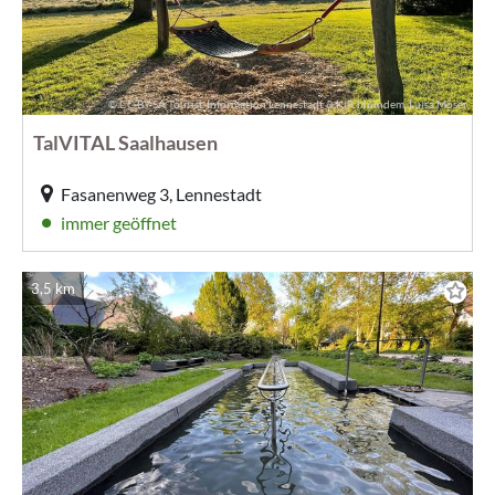
© CC-BY-SA Tourist-Information Lennestadt & Kirchhundem, Luisa Möser
TalVITAL Saalhausen
Fasanenweg 3, Lennestadt
immer geöffnet
3,5 km