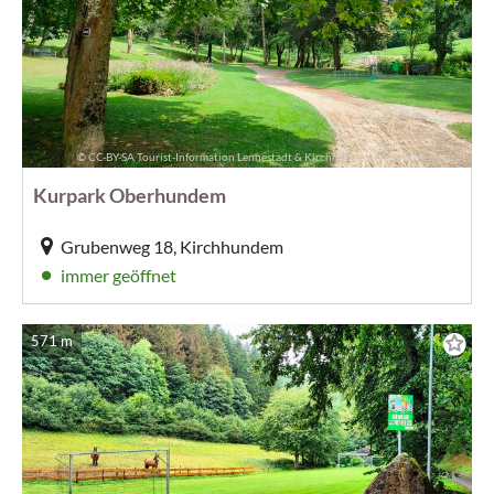
© CC-BY-SA Tourist-Information Lennestadt & Kirchhundem, Verena Meinhardt
Kurpark Oberhundem
Grubenweg 18, Kirchhundem
immer geöffnet
571 m