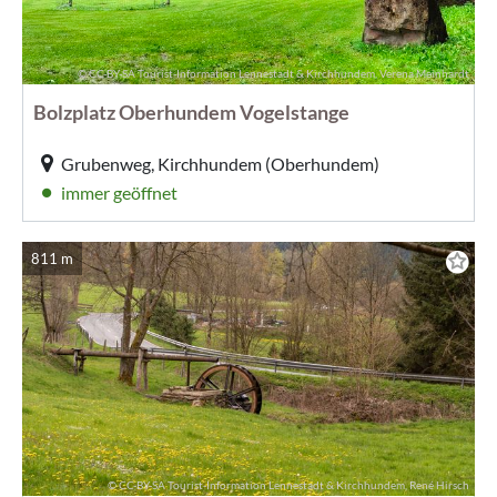
© CC-BY-SA Tourist-Information Lennestadt & Kirchhundem, Verena Meinhardt
Bolzplatz Oberhundem Vogelstange
Grubenweg, Kirchhundem (Oberhundem)
immer geöffnet
811 m
© CC-BY-SA Tourist-Information Lennestadt & Kirchhundem, René Hirsch