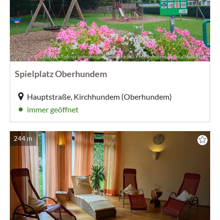
© CC-BY-SA Tourist-Information Lennestadt & Kirchhundem, Verena Meinhardt
Spielplatz Oberhundem
Hauptstraße, Kirchhundem (Oberhundem)
immer geöffnet
244 m