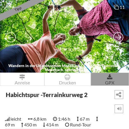
11
Tipp
Wandern in der Urlaubsregion Medebach
CC-BY-SA
|
Touristik
Medebach, sabrinity
Anreise
Drucken
GPX
Habichtspur -Terrainkurweg 2
leicht
6,8 km
1:46 h
67 m
69 m
450 m
414 m
Rund-Tour