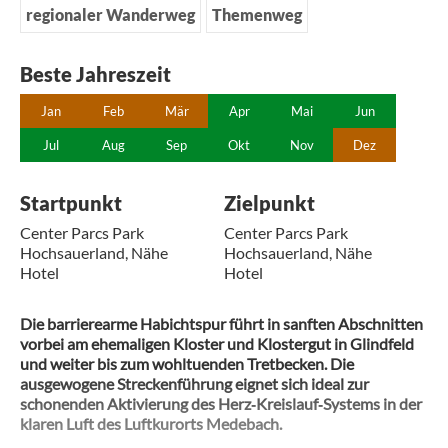
regionaler Wanderweg
Themenweg
Beste Jahreszeit
Jan
Feb
Mär
Apr
Mai
Jun
Jul
Aug
Sep
Okt
Nov
Dez
Startpunkt
Zielpunkt
Center Parcs Park
Center Parcs Park
Hochsauerland, Nähe
Hochsauerland, Nähe
Hotel
Hotel
Die barrierearme Habichtspur führt in sanften Abschnitten
vorbei am ehemaligen Kloster und Klostergut in Glindfeld
und weiter bis zum wohltuenden Tretbecken. Die
ausgewogene Streckenführung eignet sich ideal zur
schonenden Aktivierung des Herz‑Kreislauf‑Systems in der
klaren Luft des Luftkurorts Medebach.