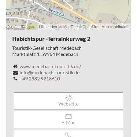
durch offene Tallagen und verbindet sanfte Anstiege mit
längeren ebenen Abschnitten, bevor wir wieder die
Umgebung des Center Parcs erreichen und zum
Ausgangspunkt zurückkehren.
Hillshades
|
© MapTiler
© OpenStreetMap contributors
So bietet die Habichtspur eine barrierearme,
abwechslungsreiche Runde, die Naturerlebnis,
Habichtspur -Terrainkurweg 2
Vogelbeobachtung und wohltuende Bewegung im
Touristik-Gesellschaft Medebach
gesunden Klima des Luftkurorts Medebach vereint.
Marktplatz 1,
59964
Medebach
www.medebach-touristik.de/
info@medebach-touristik.de
+49 2982 9218610
Webseite
E-Mail