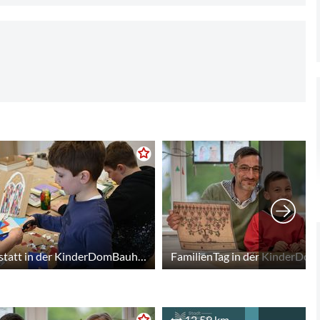
Offene Werkstatt in der KinderDomBauhütte
FamilienTag in der KinderDo
12,59 km