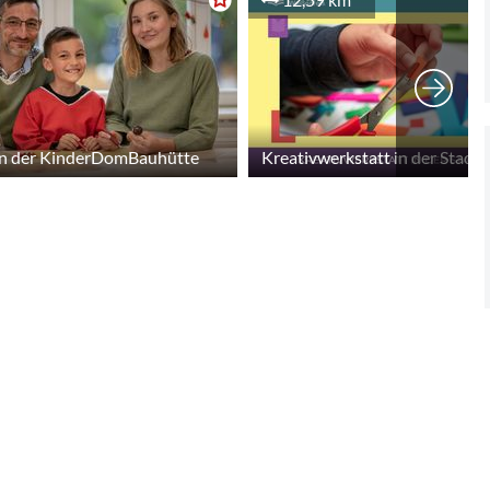
in der KinderDomBauhütte
Kreativwerkstatt in der Stadtb