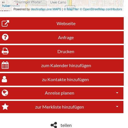
Powered by
destination.one MAPS
|
© MapTiler © OpenStreetMap contributors
Webseite
Anfrage
Drucken
zum Kalender hinzufügen
zu Kontakte hinzufügen
Anreise planen
Dropdo
zur Merkliste hinzufügen
Dropdo
teilen