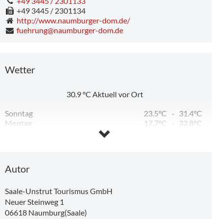
+49 3445 / 2301133
+49 3445 / 2301134
http://www.naumburger-dom.de/
fuehrung@naumburger-dom.de
Wetter
30.9
°C
Aktuell vor Ort
Sonntag
23.5°C
-
31.4°C
Montag
17.7°C
-
32.8°C
Dienstag
13.0°C
-
24.3°C
Mittwoch
12.1°C
-
26.0°C
Donnerstag
13.5°C
-
28.7°C
Freitag
14.4°C
-
26.0°C
Autor
mBauhütte
FerienAktionen der KinderDomBauhütte in den Sommerferien
Saale-Unstrut Tourismus GmbH
Neuer Steinweg 1
06618
Naumburg(Saale)
13,28 km