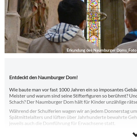
Erkundung des Naumburger Doms_Foto Bi
Entdeckt den Naumburger Dom!
Wie baute man vor fast 1000 Jahren ein so imposantes Ge
Meister und warum sind seine Stifterfiguren so berühmt? Und
Schach? Der Naumburger Dom hält für Kinder unzählige rätse
Während der Schulferien wagen wir an jedem Donnerstag um 1
Spätmittelalters und lüften über Jahrhunderte bewahrte Gehe
jeweils auch die Domführung für Erwachsene statt.
Zusätzlich bieten wir von April bis Oktober an jedem ersten