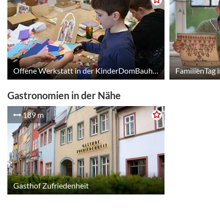
Offene Werkstatt in der KinderDomBauhütte
FamilienTag 
Gastronomien in der Nähe
189 m
Gasthof Zufriedenheit