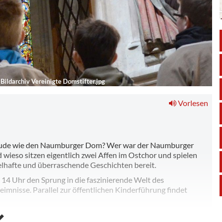
ldarchiv Vereinigte Domstifter.jpg
Vorlesen
bäude wie den Naumburger Dom? Wer war der Naumburger
 wieso sitzen eigentlich zwei Affen im Ostchor und spielen
lhafte und überraschende Geschichten bereit.
4 Uhr den Sprung in die faszinierende Welt des
imnisse. Parallel zur öffentlichen Kinderführung findet
 Sonntag des Monats parallel zur öffentlichen Domführung