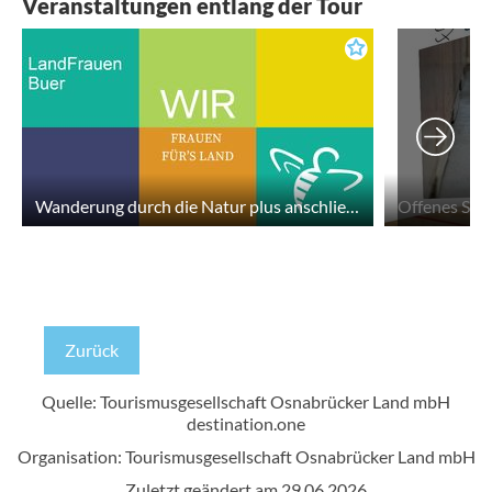
Veranstaltungen entlang der Tour
Wanderung durch die Natur plus anschließendes Werkeln
Offenes Spo
Zurück
Quelle: Tourismusgesellschaft Osnabrücker Land mbH
destination.one
Organisation: Tourismusgesellschaft Osnabrücker Land mbH
Zuletzt geändert am 29.06.2026