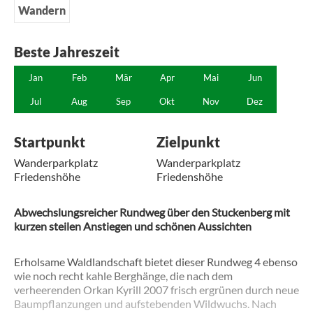
Wandern
Beste Jahreszeit
Jan
Feb
Mär
Apr
Mai
Jun
Jul
Aug
Sep
Okt
Nov
Dez
Startpunkt
Zielpunkt
Wanderparkplatz
Wanderparkplatz
Friedenshöhe
Friedenshöhe
Abwechslungsreicher Rundweg über den Stuckenberg mit
kurzen steilen Anstiegen und schönen Aussichten
Erholsame Waldlandschaft bietet dieser Rundweg 4 ebenso
wie noch recht kahle Berghänge, die nach dem
verheerenden Orkan Kyrill 2007 frisch ergrünen durch neue
Baumpflanzungen und aufstebenden Wildwuchs. Nach