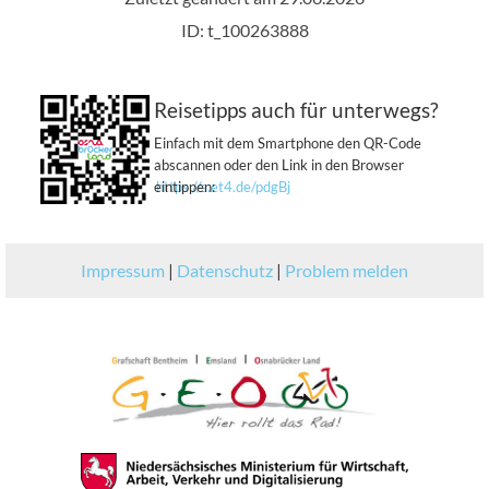
ID: t_100263888
Reisetipps auch für unterwegs?
Einfach mit dem Smartphone den QR-Code
abscannen oder den Link in den Browser
eintippen:
https://s.et4.de/pdgBj
Impressum
|
Datenschutz
|
Problem melden