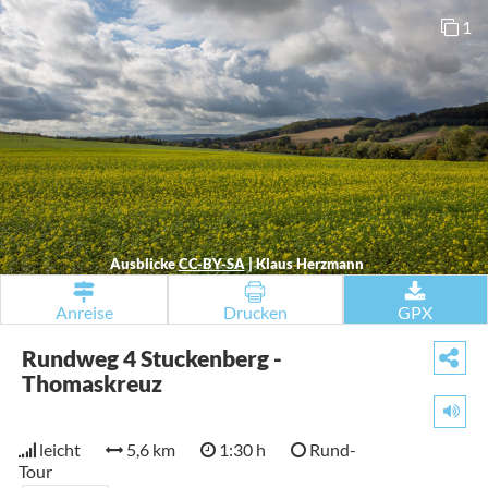
1
Ausblicke
CC-BY-SA
|
Klaus Herzmann
Anreise
Drucken
GPX
Rundweg 4 Stuckenberg -
Thomaskreuz
leicht
5,6 km
1:30 h
Rund-
Tour