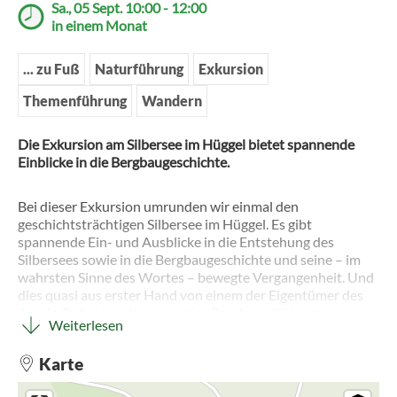
Sa., 05 Sept. 10:00 - 12:00
in einem Monat
... zu Fuß
Naturführung
Exkursion
Themenführung
Wandern
Die Exkursion am Silbersee im Hüggel bietet spannende
Einblicke in die Bergbaugeschichte.
Bei dieser Exkursion umrunden wir einmal den
geschichtsträchtigen Silbersee im Hüggel. Es gibt
spannende Ein- und Ausblicke in die Entstehung des
Silbersees sowie in die Bergbaugeschichte und seine – im
wahrsten Sinne des Wortes – bewegte Vergangenheit. Und
dies quasi aus erster Hand von einem der Eigentümer des
Areals. Dabei werden wir einige Bergbaurelikte am
Weiterlesen
Wegesrand entdecken. Ein besonders spannendes Relikt –
mit allerdings ganz anderer Geschichte – ist dabei ein
Karte
Kettenfahrzeug, das ehemals am Grunde des Sees gefunden
wurde.