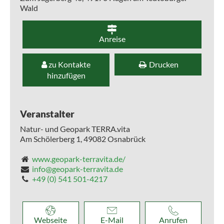
Wald
Anreise
zu Kontakte
Drucken
hinzufügen
Veranstalter
Natur- und Geopark TERRA.vita
Am Schölerberg 1,
49082
Osnabrück
www.geopark-terravita.de/
info@geopark-terravita.de
+49 (0) 541 501-4217
Webseite
E-Mail
Anrufen