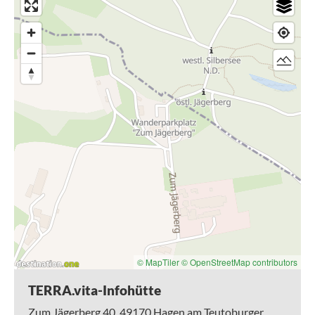
Hinweise
: Der Stollen selbst wird nicht besichtigt, wir gehen
nur in den Eingangsbereich. Festes Schuhwerk und
wetterangepasste Kleidung erforderlich.
Bei all unseren Veranstaltungen stehen Plätze für
Menschen, die eine KUKUK-Karte (mehr Infos unter
www.kukuk.de) besitzen, zur Verfügung. Bitte bei der
Anmeldung nach freien Kontingenten fragen.
Treffpunkt
: TERRA.vita-Infohütte bei der Gaststätte zum
Jägerberg, Zum Jägerberg 40, 49170 Hagen a.T.W.
Dauer
: 2 Stunden
Kosten
: Erwachsene 5 €; Kinder 7-16 Jahre 3 €; 0-6 Jahre
frei
Veranstalter
: Natur- und Geopark TERRA.vita
Tourguide
: Jan Sünkler
Anmeldung
: erforderlich, Mobil (0176) 577 38 473
© MapTiler
© OpenStreetMap contributors
TERRA.vita-Infohütte
Zum Jägerberg 40,
49170
Hagen am Teutoburger