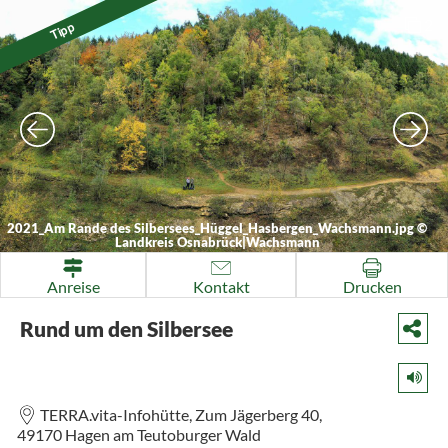
2
Tipp
2021_Am Rande des Silbersees_Hüggel_Hasbergen_Wachsmann.jpg
©
Landkreis Osnabrück|Wachsmann
Anreise
Kontakt
Drucken
Rund um den Silbersee
TERRA.vita-Infohütte,
Zum Jägerberg 40,
49170
Hagen am Teutoburger Wald