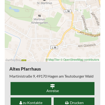
© MapTiler
© OpenStreetMap contributors
Altes Pfarrhaus
Martinistraße 9,
49170
Hagen am Teutoburger Wald
Anreise
zu Kontakte
Drucken