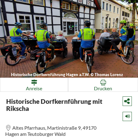
1
Historische Dorfkernführung Hagen a.T.W.
©
Thomas Lorenz
Anreise
Drucken
Historische Dorfkernführung mit
Rikscha
Altes Pfarrhaus,
Martinistraße 9,
49170
Hagen am Teutoburger Wald