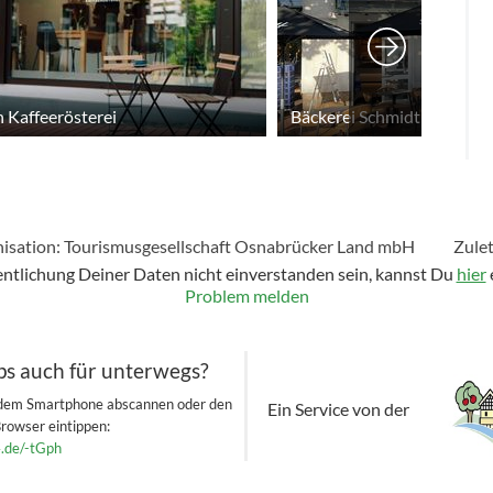
 Kaffeerösterei
Bäckerei Schmidt
isation: Tourismusgesellschaft Osnabrücker Land mbH
Zule
fentlichung Deiner Daten nicht einverstanden sein, kannst Du
hier
Problem melden
ps auch für unterwegs?
 dem Smartphone abscannen oder den
Ein Service von der
Browser eintippen:
4.de/-tGph