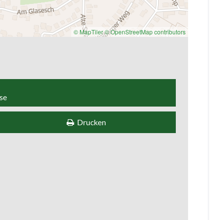
© MapTiler
© OpenStreetMap contributors
se
Drucken