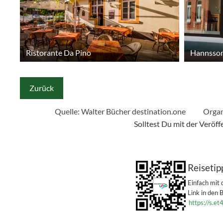
Ristorante Da Pino
Hannsson
Zurück
Quelle: Walter Bücher
destination.one
Organ
Solltest Du mit der Veröf
Reisetip
Einfach mit
Link in den 
https://s.et