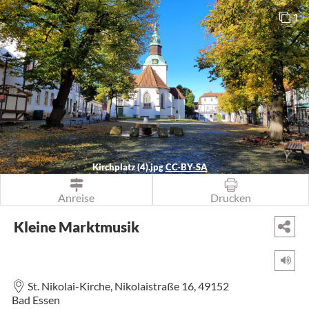
1
Kirchplatz (4).jpg
CC-BY-SA
Anreise
Drucken
Kleine Marktmusik
St. Nikolai-Kirche,
Nikolaistraße 16,
49152
Bad Essen