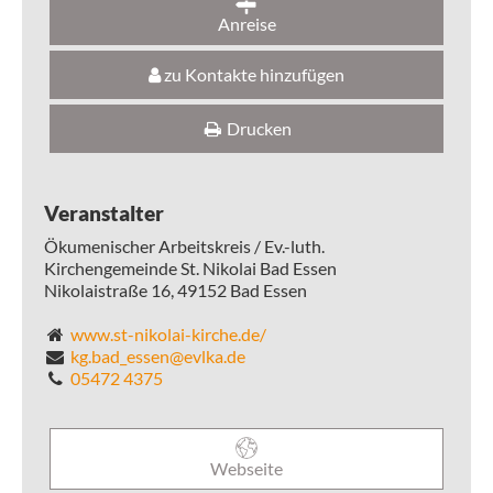
Anreise
zu Kontakte hinzufügen
Drucken
Veranstalter
Ökumenischer Arbeitskreis / Ev.-luth.
Kirchengemeinde St. Nikolai Bad Essen
Nikolaistraße 16,
49152
Bad Essen
www.st-nikolai-kirche.de/
kg.bad_essen@evlka.de
05472 4375
Webseite