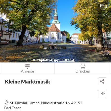
1
Kirchplatz (4).jpg
CC-BY-SA
Anreise
Drucken
Kleine Marktmusik
St. Nikolai-Kirche,
Nikolaistraße 16,
49152
Bad Essen