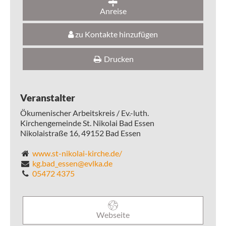
Anreise
zu Kontakte hinzufügen
Drucken
Veranstalter
Ökumenischer Arbeitskreis / Ev.-luth.
Kirchengemeinde St. Nikolai Bad Essen
Nikolaistraße 16,
49152
Bad Essen
www.st-nikolai-kirche.de/
kg.bad_essen@evlka.de
05472 4375
Webseite